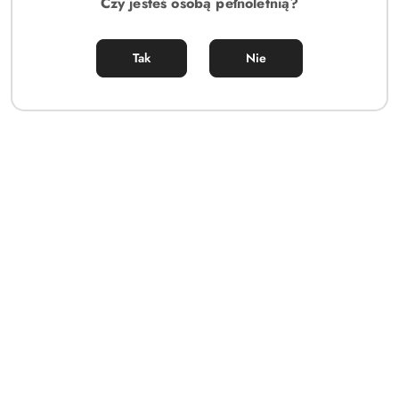
Czy jesteś osobą pełnoletnią?
Zadaj pytanie
Tak
Nie
EAN:
5901688213940
OPIS
INFORMACJE DOT.
OPINIE I
BEZPIECZEŃSTWA
OCENY (0)
Twoja misja specjalna na dziś - seksowne rozpoczęcie
upojnego wieczoru we dwoje! Jak się do tego przygotować?
Otwierasz pudełeczko z nową bielizną od Obsessive,
wskakujesz w nieziemsko zmysłową babydoll i... pozwalasz mu
podziwiać Twoje idealnie podkreślone kształty!
Zobacz więcej:
- urocza, biała koszulka typu babydoll
- rozkloszowany, zwiewny krój - zalotnie okryte bioderka i