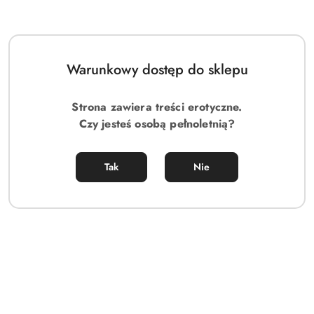
Warunkowy dostęp do sklepu
Strona zawiera treści erotyczne.
Czy jesteś osobą pełnoletnią?
Tak
Nie
Elegancki masażer próżniowy z języczkiem 2w1 – intensywne
doznania
119.00
Cena: