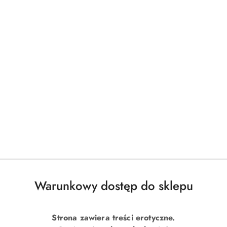
...
1
2
3
14
tóry najlepiej podkreśla Twój styl i zapewnia komfort przez cały 
Warunkowy dostęp do sklepu
Strona zawiera treści erotyczne.