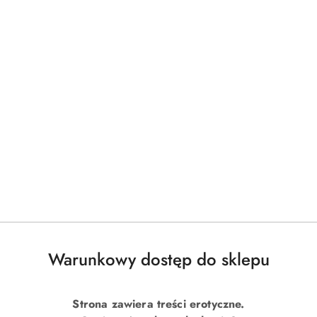
...
1
2
3
10
rezerwatywy wspierają poczucie bezpieczeństwa i pozwalają skupić
Produkty
Polecamy
o
statusie:
Warunkowy dostęp do sklepu
Strona zawiera treści erotyczne.