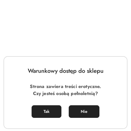
Elegancki masażer próżniowy z języczkiem 2w1 – intensywne
doznania
Warunkowy dostęp do sklepu
119.00
Cena:
Strona zawiera treści erotyczne.
Czy jesteś osobą pełnoletnią?
Tak
Nie