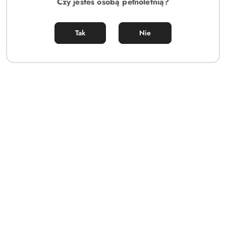
Czy jesteś osobą pełnoletnią?
Ilość
szt.
Do koszyka
Tak
Nie
Dostępność
Cena przesyłki:
14.5
i
dostawa
Zadaj pytanie
EAN:
5901688254288
OPIS
INFORMACJE DOT.
OPINIE I
BEZPIECZEŃSTWA
OCENY (0)