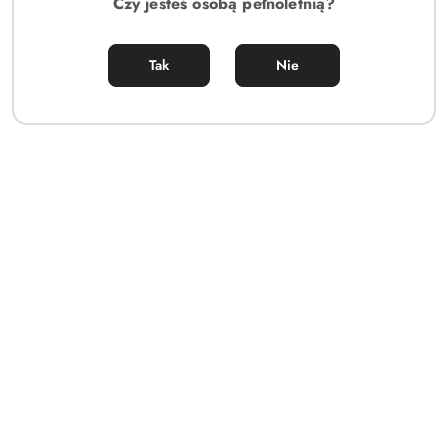
Czy jesteś osobą pełnoletnią?
Ilość
szt.
Do koszyka
Tak
Nie
Dostępność
Cena przesyłki:
14.5
i
dostawa
Zadaj pytanie
EAN:
5901688251935
OPIS
INFORMACJE DOT.
OPINIE I
BEZPIECZEŃSTWA
OCENY (0)