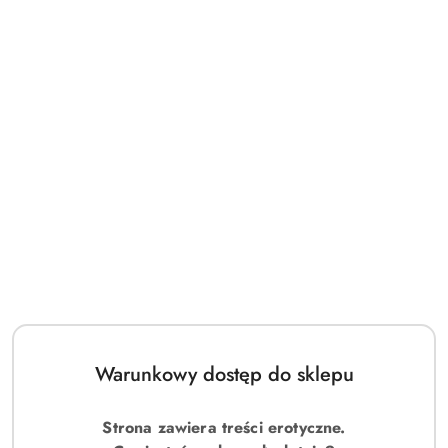
(0)
Latinesa babydoll i stringi M/L
Symbol:
49-1935
cena:
131.00
Warunkowy dostęp do sklepu
Strona zawiera treści erotyczne.