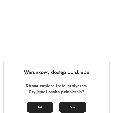
Obsessive Bielizna Dzień Kobiet-Amor Blanco koszulka i stringi
biały L/XL
140.00
Cena:
Warunkowy dostęp do sklepu
Strona zawiera treści erotyczne.
Czy jesteś osobą pełnoletnią?
Tak
Nie