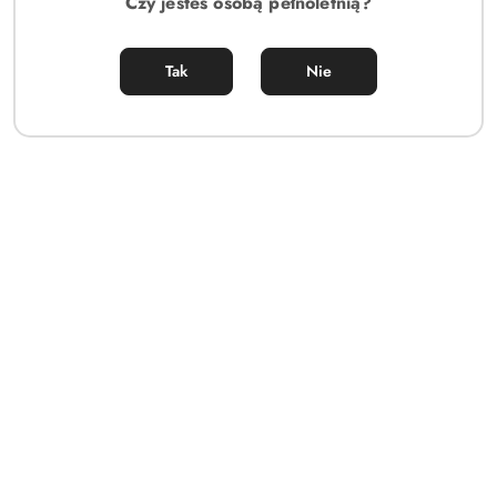
Czy jesteś osobą pełnoletnią?
Obsessive Bielizna Dzień Kobiet-Jagueria peniuar 6XL/7XL
Tak
Nie
142.00
Cena: