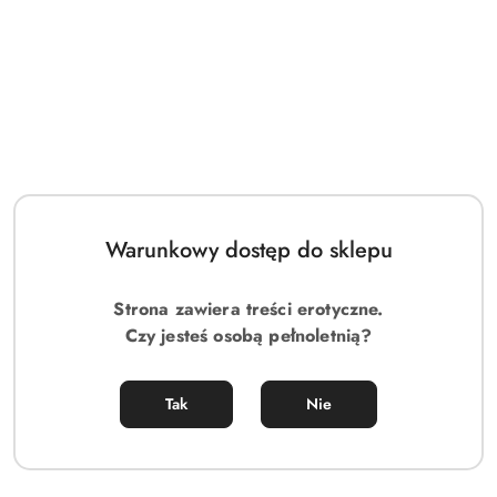
Obsessive Bielizna Dzień Kobiet-Amor Blanco koszulka i stringi
biały L/XL
140.00
Cena:
Warunkowy dostęp do sklepu
Strona zawiera treści erotyczne.
Czy jesteś osobą pełnoletnią?
Tak
Nie