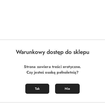
Warunkowy dostęp do sklepu
Strona zawiera treści erotyczne.
Czy jesteś osobą pełnoletnią?
Tak
Nie
tnym hitem są ukryte zadania extra, których nie widać, aby je o