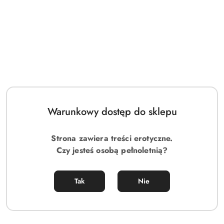
Sassy World to miejsce tworzone od podstaw przez ludzi,
którzy naprawdę rozumieją potrzeby i pasje społeczności
swingerskiej. Z myślą o Was powstaje portal, który nie tylko
ułatwi nawiązywanie kontaktów, ale także stworzy przestrzeń
pełną inspiracji, wiedzy i możliwości nawiązywania nowych
znajomości w bezpiecznej i otwartej atmosferze.
Kiedy i gdzie?
Oficjalne otwarcie portalu Sassy World zaplanowane jest na
1 czerwca 2025 roku
. Ceremonia inauguracji odbędzie się
Warunkowy dostęp do sklepu
w klimatycznym klubie
PRIVE w Lublińcu
, który idealnie
wpisuje się w klimat tej wyjątkowej imprezy. To doskonała
Strona zawiera treści erotyczne.
okazja, aby poznać twórców portalu, posłuchać
Czy jesteś osobą pełnoletnią?
inspirujących historii i dowiedzieć się, jakie nowości
przygotowali dla społeczności.
Tak
Nie
Dlaczego warto?
Profesjonalizm i pasja:
Sassy World budowany jest
przez osoby, które same są częścią świata swingu. Dzięki