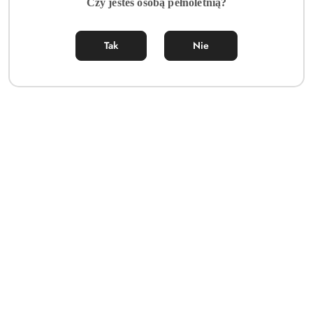
Czy jesteś osobą pełnoletnią?
Tak
Nie