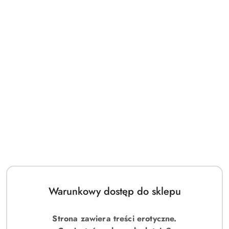
Warunkowy dostęp do sklepu
Masturbator-Eggs (set of 3 Fierce)
55.00
Strona zawiera treści erotyczne.
Cena: