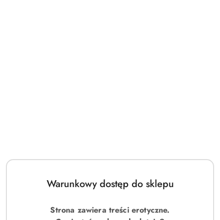
(0)
Obsessive Donna Dream babydoll XS/S
Symbol:
49-2987
cena:
135.00
Warunkowy dostęp do sklepu
Strona zawiera treści erotyczne.