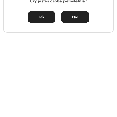
Czy jesteś osobą pełnoletnią?
Ilość
szt.
Do koszyka
Tak
Nie
Dostępność
Cena przesyłki:
14.5
i
dostawa
Zadaj pytanie
EAN:
5901688252987
OPIS
INFORMACJE DOT.
OPINIE I
BEZPIECZEŃSTWA
OCENY (0)