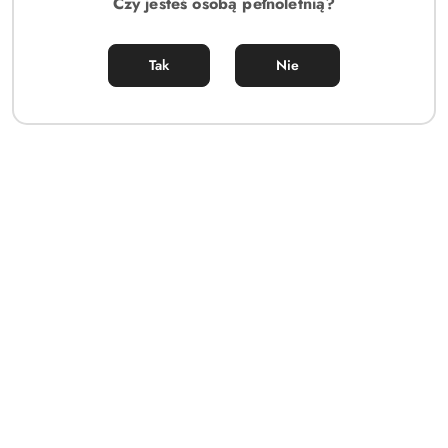
Czy jesteś osobą pełnoletnią?
Tak
Nie
Obsessive Bielizna-Claussica XL/2XL kostium świąteczny, strój
święta
88.00
Cena: