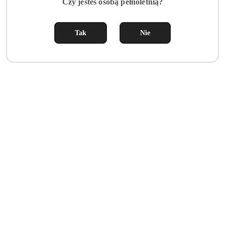
Czy jesteś osobą pełnoletnią?
Tak
Nie