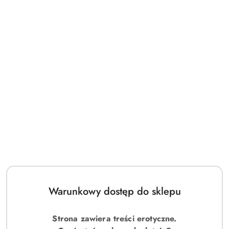
Warunkowy dostęp do sklepu
(0)
Obsessive Bielizna-Lilines body S/M
Strona zawiera treści erotyczne.