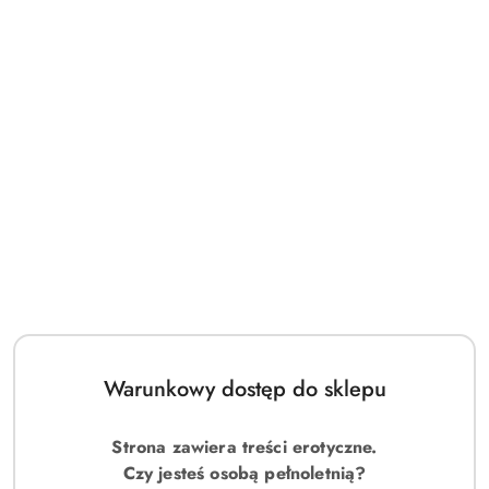
Wibrator- Satisfyer Pro G-Spot do punktu G i do łechtaczki
Warunkowy dostęp do sklepu
154.00
Cena:
Strona zawiera treści erotyczne.
Czy jesteś osobą pełnoletnią?