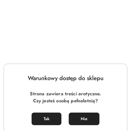
G-STORMER – masażer do punktu G i łechtaczki dla kobiet
400.00
Cena:
Warunkowy dostęp do sklepu
Strona zawiera treści erotyczne.
Czy jesteś osobą pełnoletnią?
Tak
Nie