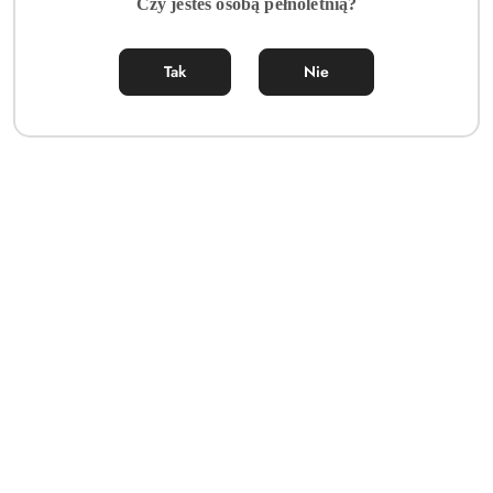
Czy jesteś osobą pełnoletnią?
Tak
Nie