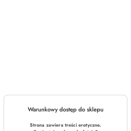
🚚 Darmowa dostawa od 200 zł
⚡ Płatność BLIK & Paczkomaty 24h
💎 Certyfikowane gadżety Premium
Produkty
Produkty podobne
Pomiń karuzelę produktów
o
statusie:
Warunkowy dostęp do sklepu
Strona zawiera treści erotyczne.