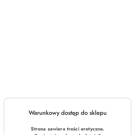
Warunkowy dostęp do sklepu
Obsessive Bielizna-860-SET-1 komplet 2-częściowy czarny L/XL
Strona zawiera treści erotyczne.
113.00
Cena: