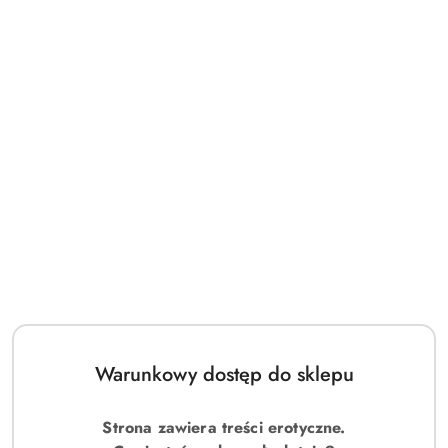
EAN:
5901691990548
OPIS
INFORMACJE DOT.
OPINIE I
BEZPIECZEŃSTWA
OCENY (0)
Trzyczęściowy komplet z czarnej koronki oraz bordowej
elastycznej satyny.
- regulowane ramiączka
- specjalna guma ramiączkowa jak przy stanikach
- regulowane zapięcia do pończoch
- otwarte stringi w komplecie
- produkt nie uczula
Warunkowy dostęp do sklepu
- nie odbarwia się
- nie farbuje przy praniu
Strona zawiera treści erotyczne.