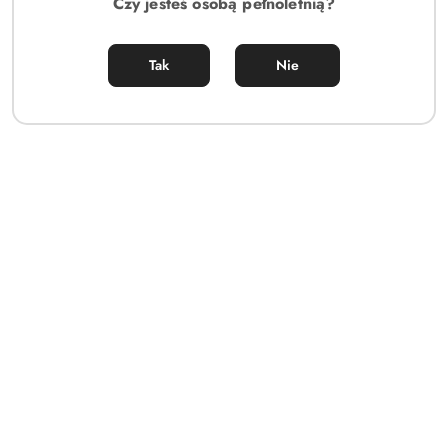
Czy jesteś osobą pełnoletnią?
Tak
Nie
🔒 100% Dyskretna wysyłka
🚚 Darmowa dostawa od 200 zł
⚡ Płatność BLIK & Paczkomaty 24h
💎 Certyfikowane gadżety Premium