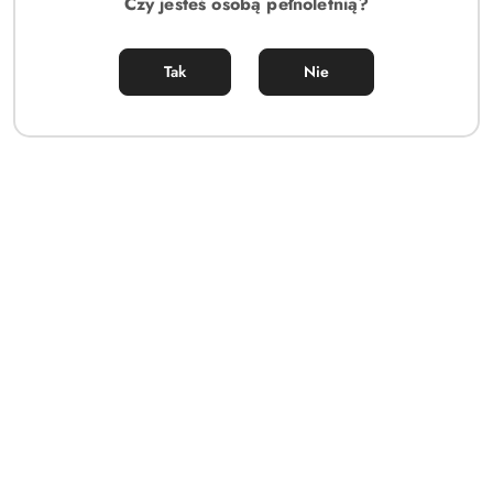
Czy jesteś osobą pełnoletnią?
113.00
Cena:
Tak
Nie