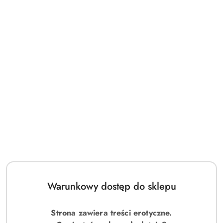
Warunkowy dostęp do sklepu
Strona zawiera treści erotyczne.
Obsessive Bielizna-860-SET-1 komplet 2-częściowy czarny L/XL