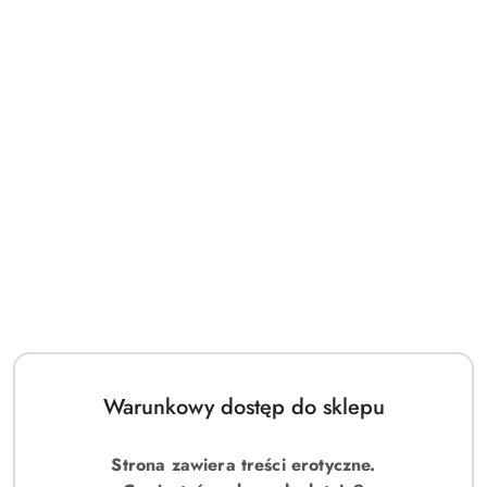
Informacje o produkcie
Materiał
Polyurethan, Metall
🔒 100% Dyskretna wysyłka
🚚 Darmowa dostawa od 200 zł
Warunkowy dostęp do sklepu
⚡ Płatność BLIK & Paczkomaty 24h
Strona zawiera treści erotyczne.