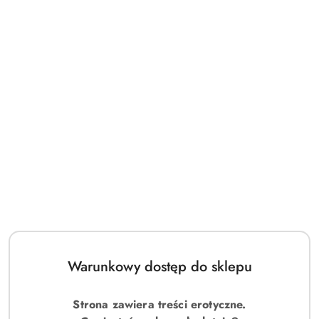
Obsessive Bielizna-860-SET-1 komplet 2-częściowy czarny L/XL
113.00
Cena:
Warunkowy dostęp do sklepu
Strona zawiera treści erotyczne.