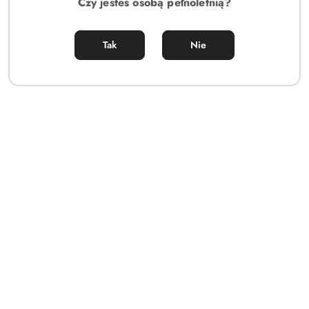
Czy jesteś osobą pełnoletnią?
Tak
Nie
Obsessive Bielizna-860-SET-1 komplet 2-częściowy czarny L/XL
113.00
Cena: