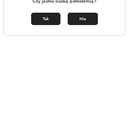
Czy jesteś osobą pełnoletnią?
52.00
Cena:
Tak
Nie